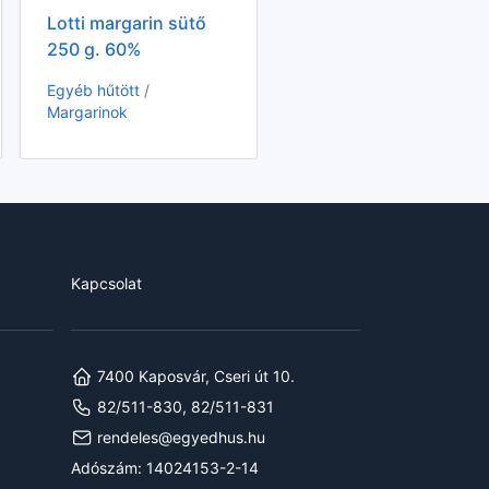
Lotti margarin sütő
250 g. 60%
Egyéb hűtött
/
Margarinok
Kapcsolat
7400 Kaposvár, Cseri út 10.
82/511-830, 82/511-831
rendeles@egyedhus.hu
Adószám: 14024153-2-14