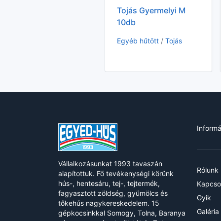
Tojás Gyermelyi M
10db
Egyéb hűtött
/
Tojás
Informá
Vállalkozásunkat 1993 tavaszán
Rólunk
alapítottuk. Fő tevékenységi körünk
hús-, hentesáru, tej-, tejtermék,
Kapcso
fagyasztott zöldség, gyümölcs és
Gyik
tőkehús nagykereskedelem. 15
Galéria
gépkocsinkkal Somogy, Tolna, Baranya