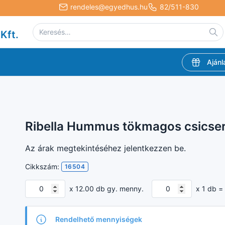
rendeles@egyedhus.hu
82/511-830
Kft.
Ajánl
Ribella Hummus tökmagos csicse
Az árak megtekintéséhez jelentkezzen be.
Cikkszám:
16504
x 12.00 db gy. menny.
x 1 db =
Rendelhető mennyiségek