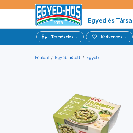
Egyed és Társa 
Termékeink
Kedvencek
Főoldal
Egyéb hűtött
Egyéb