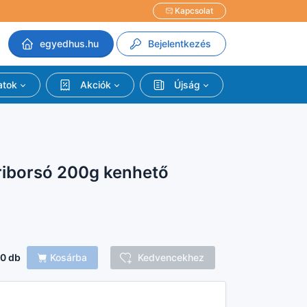
Kapcsolat
egyedhus.hu
Bejelentkezés
atok
Akciók
Újság
riborsó 200g kenhető
0
db
Kosárba
Kedvencekhez