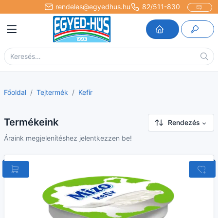
rendeles@egyedhus.hu
82/511-830
Főoldal
Tejtermék
Kefír
Termékeink
Rendezés
Áraink megjelenítéshez jelentkezzen be!