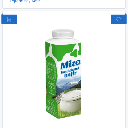
Tejtermék
/
Kefír