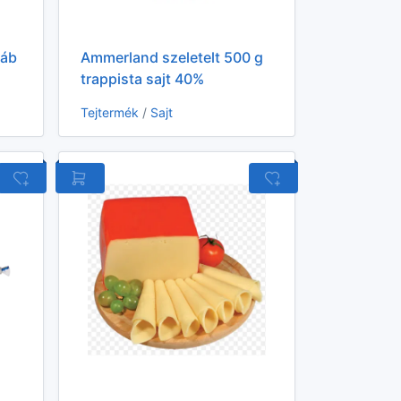
sáb
Ammerland szeletelt 500 g
trappista sajt 40%
Tejtermék
/
Sajt