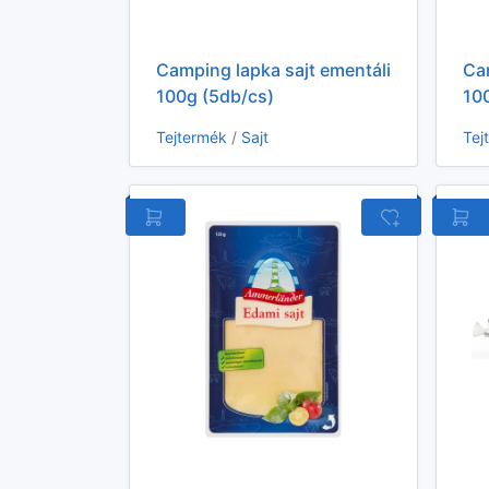
Camping lapka sajt ementáli
Cam
100g (5db/cs)
10
Tejtermék
/
Sajt
Tej