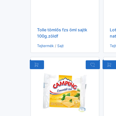
Tolle tömlős fzs öml sajtk
Lot
100g.zöldf
na
Tejtermék
/
Sajt
Tej