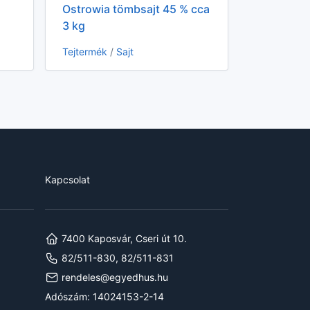
Ostrowia tömbsajt 45 % cca
3 kg
Tejtermék
/
Sajt
Kapcsolat
7400 Kaposvár, Cseri út 10.
82/511-830, 82/511-831
rendeles@egyedhus.hu
Adószám: 14024153-2-14