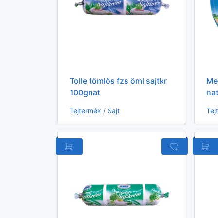
Tolle tömlős fzs öml sajtkr
Me
100gnat
na
Tejtermék
/
Sajt
Tej