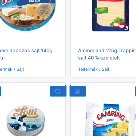
dve dobozos sajt 140g.
Ammerland 125g Trappis
túr
sajt 40 % szeletelt
termék
/
Sajt
Tejtermék
/
Sajt