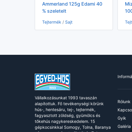
Ammerland 125g Edami 40
Miz
% szeletelt
10
Tejtermék
/
Sajt
Tej
Informá
Vállalkozásunkat 1993 tavaszán
Rólunk
alapítottuk. Fő tevékenységi körünk
hús-, hentesáru, tej-, tejtermék,
Kapcso
fagyasztott zöldség, gyümölcs és
Gyik
tőkehús nagykereskedelem. 15
Galéria
gépkocsinkkal Somogy, Tolna, Baranya