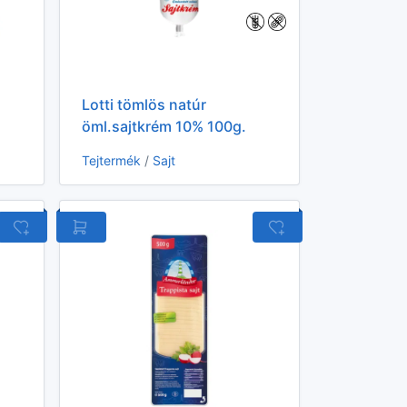
Lotti tömlös natúr
öml.sajtkrém 10% 100g.
Tejtermék
/
Sajt