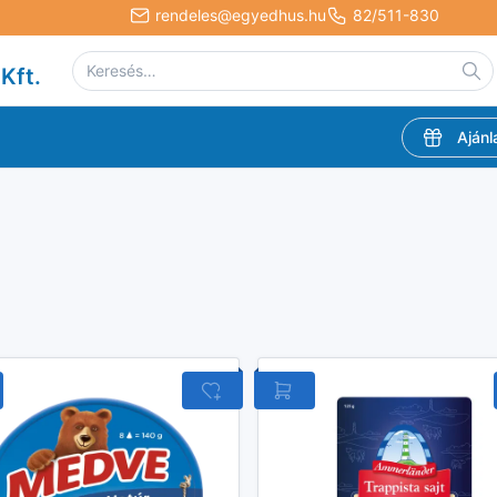
rendeles@egyedhus.hu
82/511-830
Kft.
Ajánl