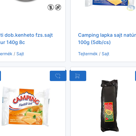
ti dob.kenheto fzs.sajt
Camping lapka sajt natúr
tur 140g 8c
100g (5db/cs)
termék
/
Sajt
Tejtermék
/
Sajt