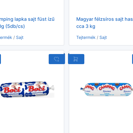
ping lapka sajt füst ízű
Magyar félzsíros sajt ha
0g (5db/cs)
cca 3 kg
termék
/
Sajt
Tejtermék
/
Sajt