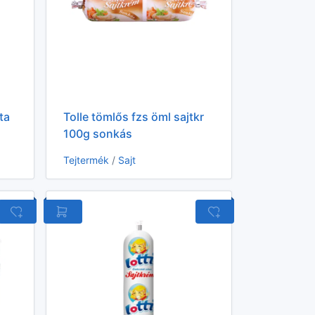
ta
Tolle tömlős fzs öml sajtkr
100g sonkás
Tejtermék
/
Sajt