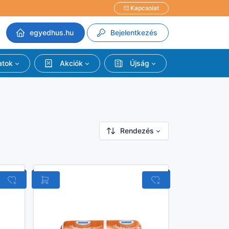
Kapcsolat
egyedhus.hu
Bejelentkezés
atok
Akciók
Újság
Rendezés