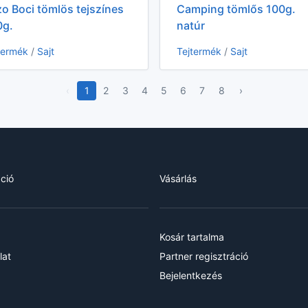
o Boci tömlös tejszínes
Camping tömlős 100g.
0g.
natúr
termék
/
Sajt
Tejtermék
/
Sajt
‹
1
2
3
4
5
6
7
8
›
ció
Vásárlás
Kosár tartalma
lat
Partner regisztráció
Bejelentkezés