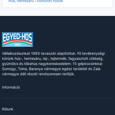
Hús, hentesáru
/
Előhűtött húsok
Vállalkozásunkat 1993 tavaszán alapítottuk. Fő tevékenységi
körünk hús-, hentesáru, tej-, tejtermék, fagyasztott zöldség,
gyümölcs és tőkehús nagykereskedelem. 15 gépkocsinkkal
Somogy, Tolna, Baranya vármegye egész területét és Zala
vármegye déli részét rendszeresen terítjük.
Információ
Rólunk