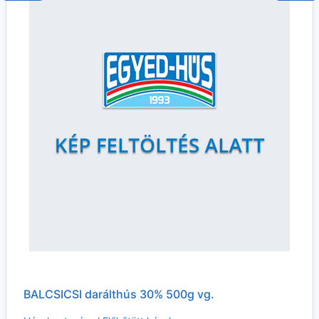
BALCSICSI darálthús 30% 500g vg.