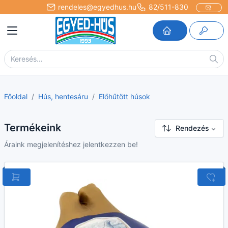
rendeles@egyedhus.hu
82/511-830
Főoldal
Hús, hentesáru
Előhűtött húsok
Termékeink
Rendezés
Áraink megjelenítéshez jelentkezzen be!