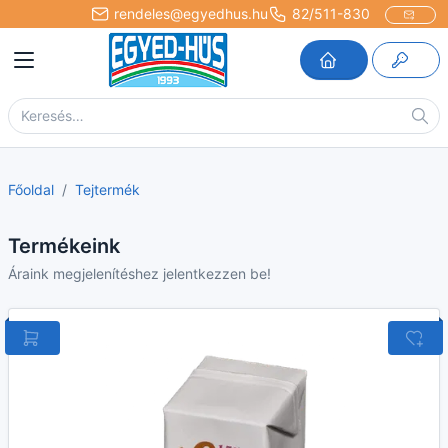
rendeles@egyedhus.hu
82/511-830
Főoldal
Tejtermék
Termékeink
Áraink megjelenítéshez jelentkezzen be!