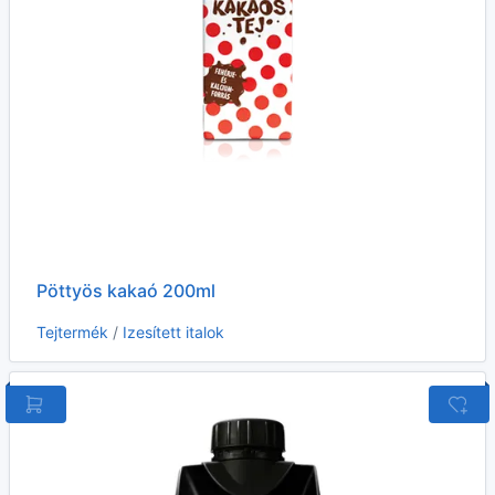
Pöttyös kakaó 200ml
Tejtermék
/
Izesített italok