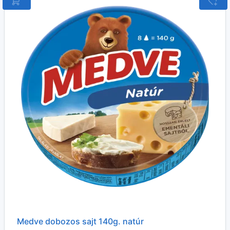
Medve dobozos sajt 140g. natúr