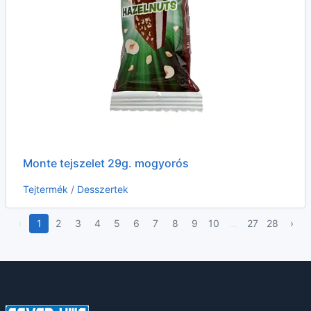
Monte tejszelet 29g. mogyorós
Tejtermék
/
Desszertek
‹
1
2
3
4
5
6
7
8
9
10
...
27
28
›