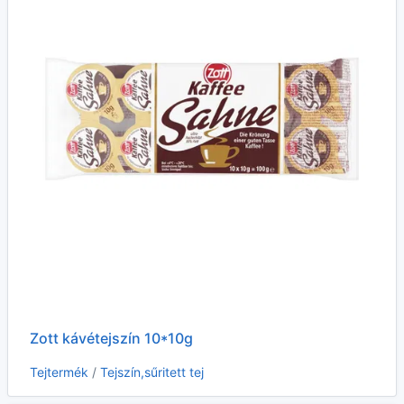
Zott kávétejszín 10*10g
Tejtermék
/
Tejszín,sűritett tej