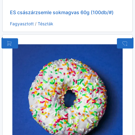
ES császárzsemle sokmagvas 60g (100db/#)
Fagyasztott
/
Tészták