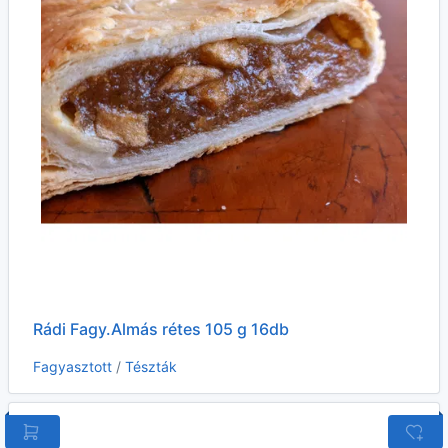
Rádi Fagy.Almás rétes 105 g 16db
Fagyasztott
/
Tészták