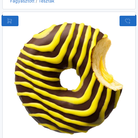
Fagyasztott
/
Tészták