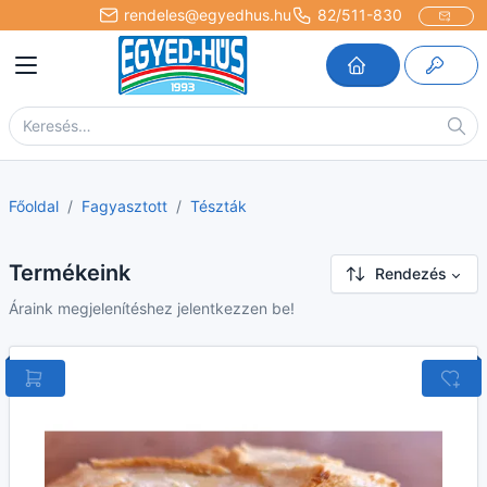
rendeles@egyedhus.hu
82/511-830
Főoldal
Fagyasztott
Tészták
Termékeink
Rendezés
Áraink megjelenítéshez jelentkezzen be!