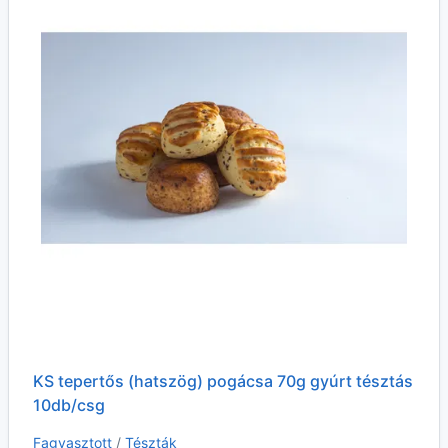
KS tepertős (hatszög) pogácsa 70g gyúrt tésztás
10db/csg
Fagyasztott
/
Tészták