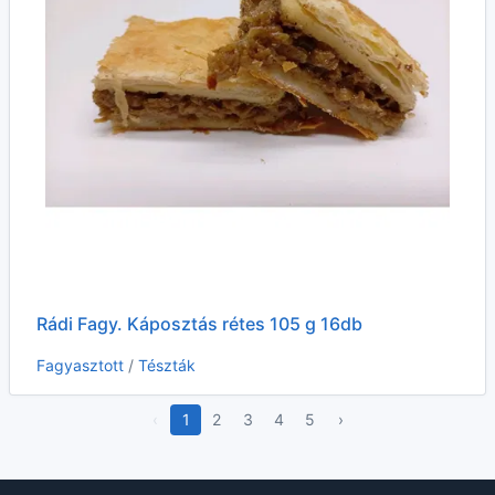
Rádi Fagy. Káposztás rétes 105 g 16db
Fagyasztott
/
Tészták
‹
1
2
3
4
5
›