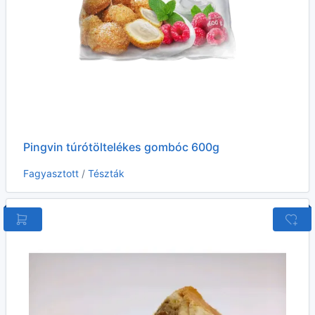
Pingvin túrótöltelékes gombóc 600g
Fagyasztott
/
Tészták