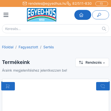
rendeles@egyedhus.hu
82/511-830
Főoldal
Fagyasztott
Sertés
Termékeink
Rendezés
Áraink megjelenítéshez jelentkezzen be!