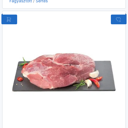
Fagyasztott
/
Sertés