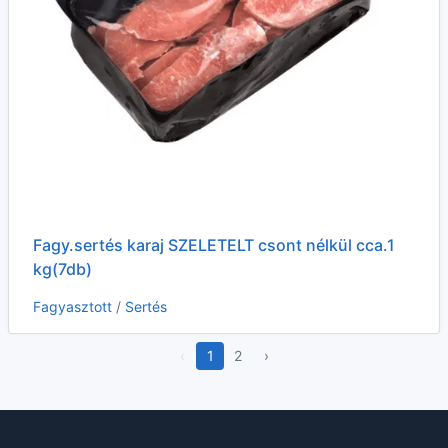
Fagy.sertés karaj SZELETELT csont nélkül cca.1
kg(7db)
Fagyasztott
/
Sertés
‹
1
2
›