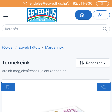
rendeles@egyedhus.hu
82/511-830
Főoldal
Egyéb hűtött
Margarinok
Termékeink
Rendezés
Áraink megjelenítéshez jelentkezzen be!