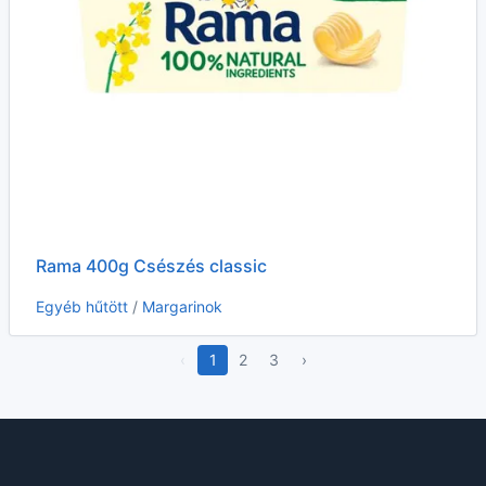
Rama 400g Csészés classic
Egyéb hűtött
/
Margarinok
‹
1
2
3
›