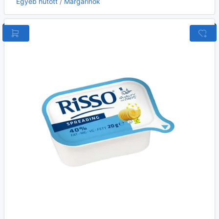
Egyéb hűtött
/
Margarinok