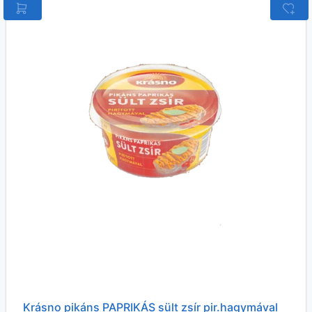
Krásno pikáns PAPRIKÁS sült zsír pir.hagymával