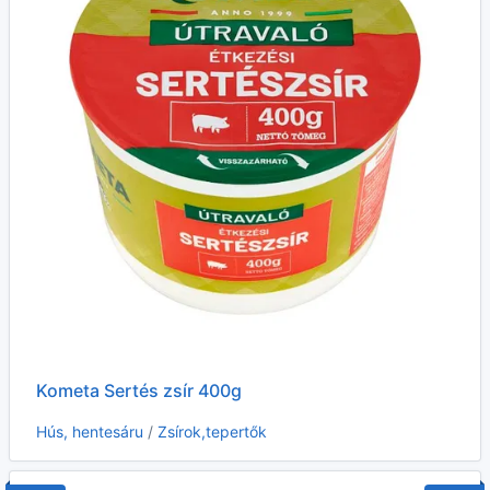
Kometa Sertés zsír 400g
Hús, hentesáru
/
Zsírok,tepertők