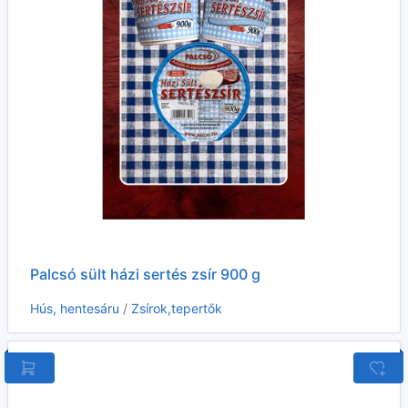
Palcsó sült házi sertés zsír 900 g
Hús, hentesáru
/
Zsírok,tepertők