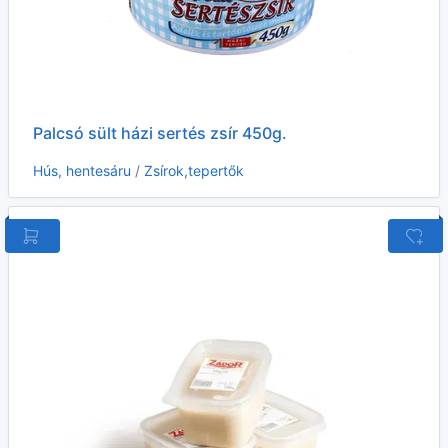
Palcsó sült házi sertés zsír 450g.
Hús, hentesáru
/
Zsírok,tepertők