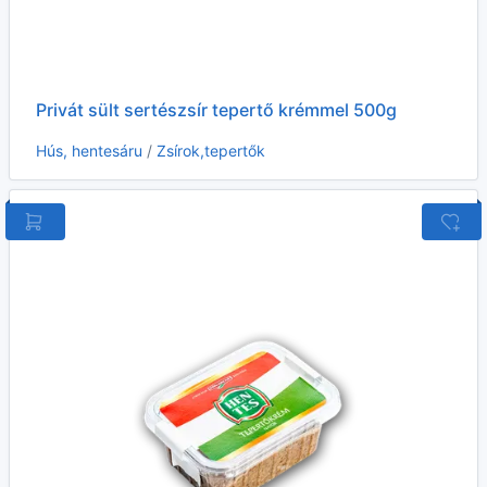
Privát sült sertészsír tepertő krémmel 500g
Hús, hentesáru
/
Zsírok,tepertők