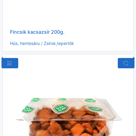
Fincsik kacsazsír 200g.
Hús, hentesáru
/
Zsírok,tepertők