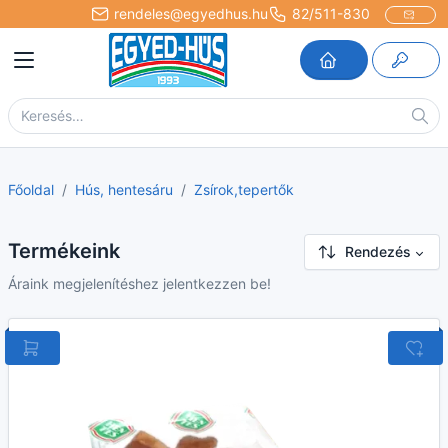
rendeles@egyedhus.hu
82/511-830
Főoldal
Hús, hentesáru
Zsírok,tepertők
Termékeink
Rendezés
Áraink megjelenítéshez jelentkezzen be!