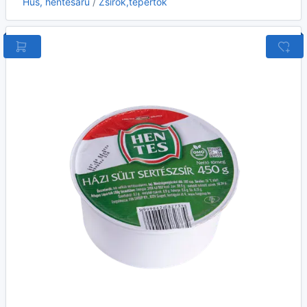
Hús, hentesáru
/
Zsírok,tepertők