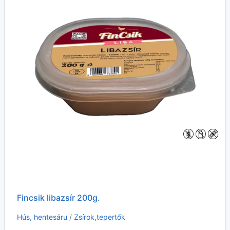
Fincsik libazsír 200g.
Hús, hentesáru
/
Zsírok,tepertők