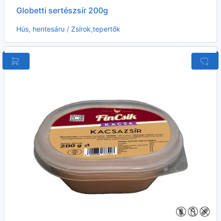
Globetti sertészsír 200g
Hús, hentesáru
/
Zsírok,tepertők