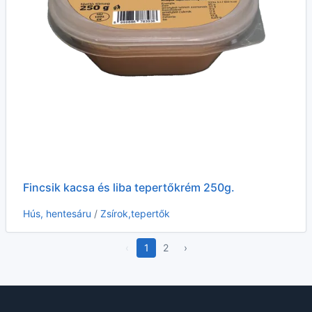
Fincsik kacsa és liba tepertőkrém 250g.
Hús, hentesáru
/
Zsírok,tepertők
‹
1
2
›