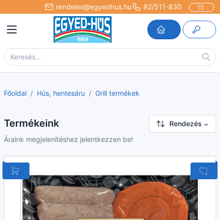
rendeles@egyedhus.hu
82/511-830
Főoldal
Hús, hentesáru
Grill termékek
Termékeink
Rendezés
Áraink megjelenítéshez jelentkezzen be!