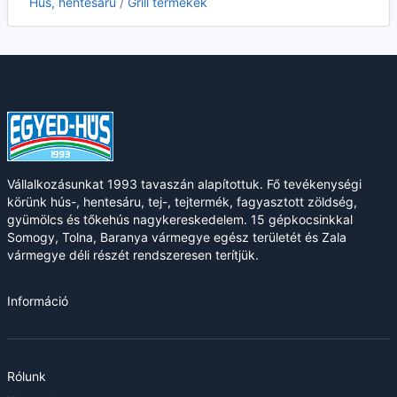
Hús, hentesáru
/
Grill termékek
Vállalkozásunkat 1993 tavaszán alapítottuk. Fő tevékenységi
körünk hús-, hentesáru, tej-, tejtermék, fagyasztott zöldség,
gyümölcs és tőkehús nagykereskedelem. 15 gépkocsinkkal
Somogy, Tolna, Baranya vármegye egész területét és Zala
vármegye déli részét rendszeresen terítjük.
Információ
Rólunk