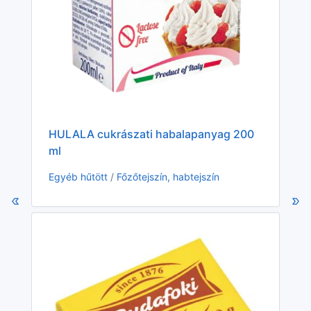
HULALA cukrászati habalapanyag 200
ml
Ra
Egyéb hűtött
/
Főzőtejszín, habtejszín
Eg