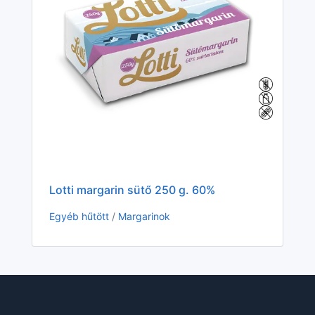
Lotti margarin sütő 250 g. 60%
De
Egyéb hűtött
/
Margarinok
Eg