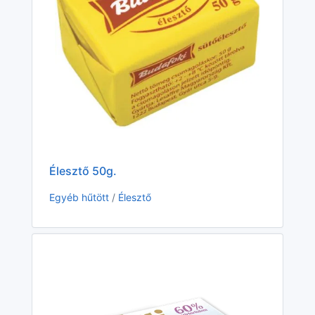
Élesztő 50g.
Ri
Egyéb hűtött
/
Élesztő
Eg