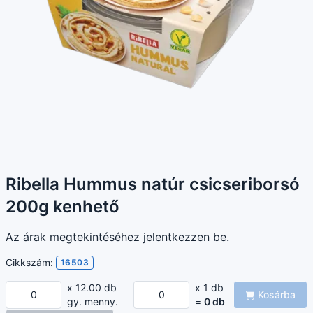
Ribella Hummus natúr csicseriborsó
200g kenhető
Az árak megtekintéséhez jelentkezzen be.
Cikkszám:
16503
x 12.00 db
x 1 db
Kosárba
gy. menny.
=
0
db