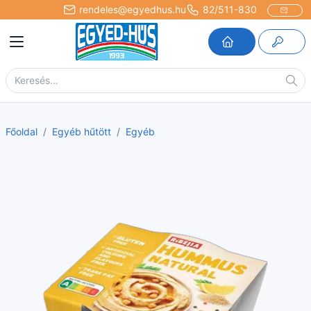
rendeles@egyedhus.hu
82/511-830
Főoldal
Egyéb hűtött
Egyéb