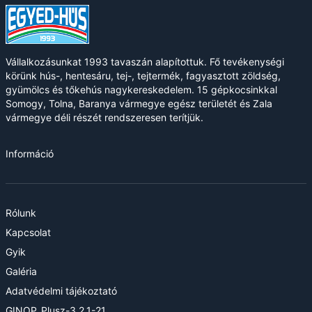
Vállalkozásunkat 1993 tavaszán alapítottuk. Fő tevékenységi
körünk hús-, hentesáru, tej-, tejtermék, fagyasztott zöldség,
gyümölcs és tőkehús nagykereskedelem. 15 gépkocsinkkal
Somogy, Tolna, Baranya vármegye egész területét és Zala
vármegye déli részét rendszeresen terítjük.
Információ
Rólunk
Kapcsolat
Gyik
Galéria
Adatvédelmi tájékoztató
GINOP_Plusz-3.2.1-21