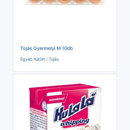
Tojás Gyermelyi M 10db
HU
ml
Egyéb hűtött
/
Tojás
Eg