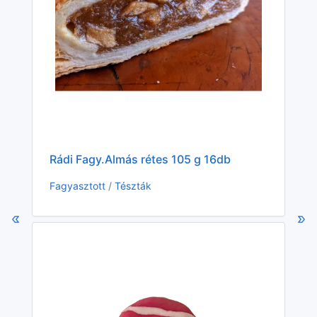
KS 
Rádi Fagy.Almás rétes 105 g 16db
Fag
Fagyasztott
/
Tészták