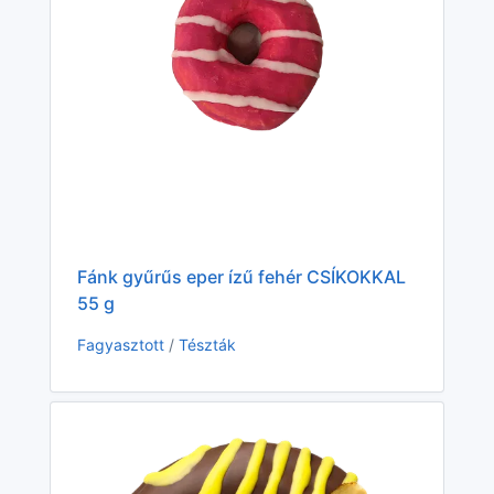
Ges
Fánk gyűrűs eper ízű fehér CSÍKOKKAL
Fag
55 g
Fagyasztott
/
Tészták