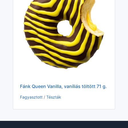
Fán
Fag
Fánk Queen Vanilla, vaníliás töltött 71 g.
Fagyasztott
/
Tészták