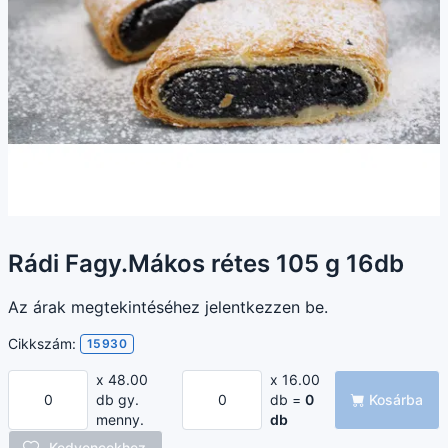
Rádi Fagy.Mákos rétes 105 g 16db
Az árak megtekintéséhez jelentkezzen be.
Cikkszám:
15930
x 48.00
x 16.00
db gy.
db =
0
Kosárba
menny.
db
Kedvencekhez