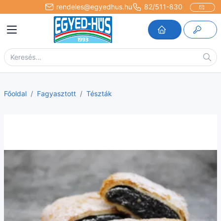
rendeles@egyedhus.hu
82/511-830
Főoldal
Fagyasztott
Tészták