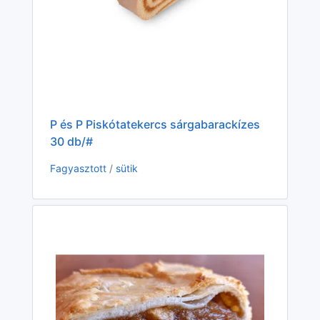
P és P Piskótatekercs sárgabarackízes
Rád
30 db/#
Fag
Fagyasztott
/
sütik