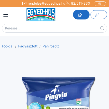
rendeles@egyedhus.hu
82/511-830
Főoldal
Fagyasztott
Panírozott