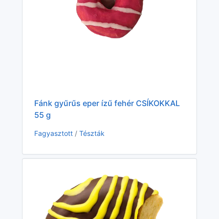
Ge
Fánk gyűrűs eper ízű fehér CSÍKOKKAL
Fa
55 g
Fagyasztott
/
Tészták