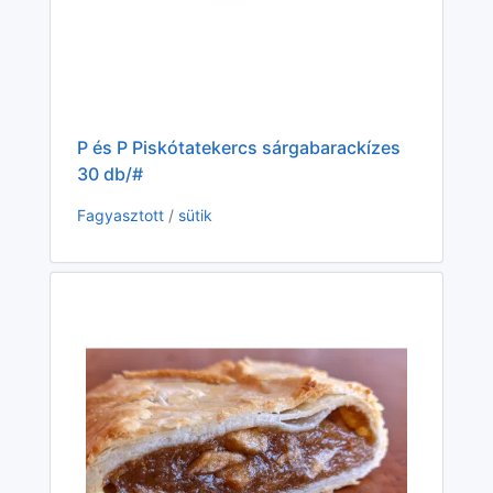
P és P Piskótatekercs sárgabarackízes
Rá
30 db/#
Fa
Fagyasztott
/
sütik