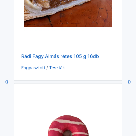
KS
Rádi Fagy.Almás rétes 105 g 16db
Fa
Fagyasztott
/
Tészták