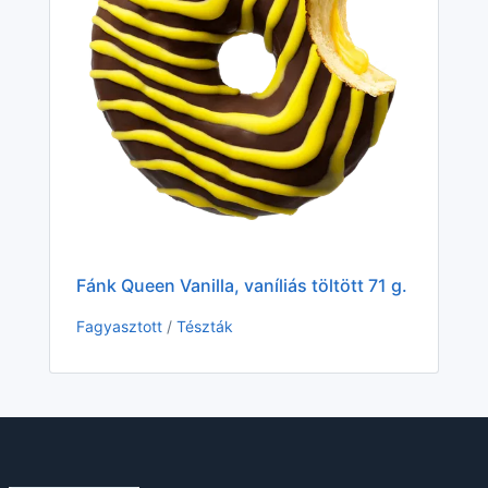
Fá
Fa
Fánk Queen Vanilla, vaníliás töltött 71 g.
Fagyasztott
/
Tészták