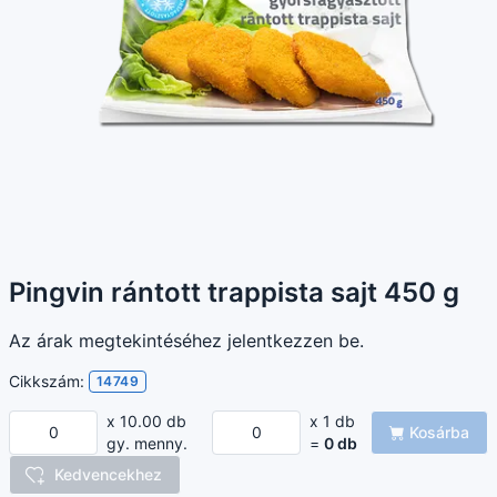
Pingvin rántott trappista sajt 450 g
Az árak megtekintéséhez jelentkezzen be.
Cikkszám:
14749
x 10.00 db
x 1 db
Kosárba
gy. menny.
=
0
db
Kedvencekhez